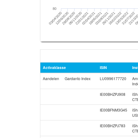
80
18/02/2022
26/11/2021
03/09/2021
18/06/2021
02/04/2021
22/01/2021
06/11/2020
28/08/2020
12/06/2020
03/04/2020
06
21/10/2
31/07/2022
13/05/2022
Activaklasse
ISIN
Ins
Aandelen
Gardanto Index
LU0996177720
Am
Ind
IE00BHZPJ908
iS
CT
IE00BFNM3G45
iSh
US
IE00BHZPJ783
iSh
CT