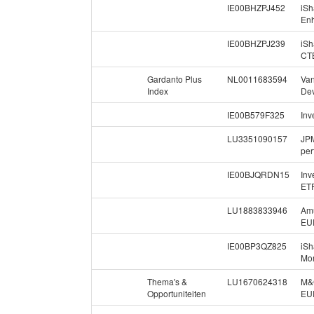
IE00BHZPJ452
iS
En
IE00BHZPJ239
iS
CT
Gardanto Plus
NL0011683594
Van
Index
Dev
IE00B579F325
Inv
LU3351090157
JPM
per
IE00BJQRDN15
Inv
ET
LU1883833946
Amu
EU
IE00BP3QZ825
iSh
Mom
Thema's &
LU1670624318
M&G
Opportuniteiten
EU