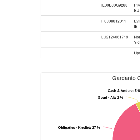
IE00B80G9288
PIM
EU
FI0008812011
Evl
IB
LU2124061719
Nor
Yld
Upd
Gardanto C
Cash & Andere
: 5 
Goud - Alt
: 2 %
Obligaties - Krediet
: 27 %