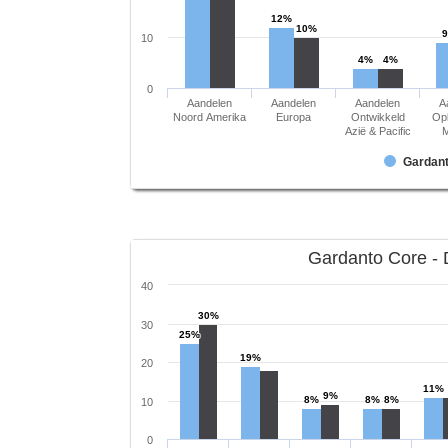
12%
10%
10
4%
4%
0
Aandelen
Aandelen
Aandelen
A
Noord Amerika
Europa
Ontwikkeld
Op
Azië & Pacific
M
Gardan
Gardanto Core - 
40
30%
30
25%
19%
20
11%
9%
8%
8%
8%
10
0