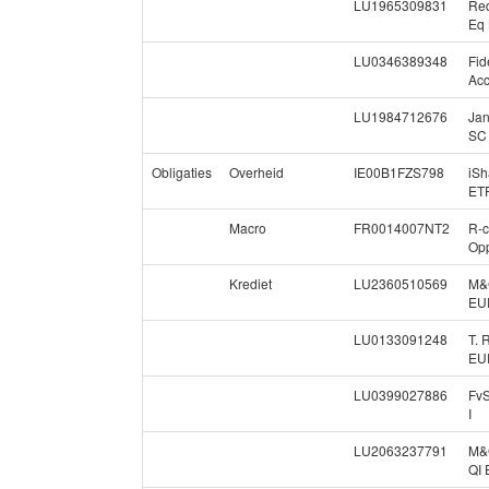
LU1965309831
Re
Eq
LU0346389348
Fid
Ac
LU1984712676
Jan
SC
Obligaties
Overheid
IE00B1FZS798
iSh
ET
Macro
FR0014007NT2
R-c
Opp
Krediet
LU2360510569
M&G
EU
LU0133091248
T. 
EU
LU0399027886
FvS
I
LU2063237791
M&G
QI