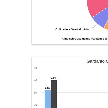
Obligaties - Overheid
: 8 %
Aandelen Opkomende Markten
: 9 %
Gardanto C
50
40%
40
32%
30
20